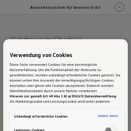
Assistenzsystem für bessere Sicht
Sichtbar mehr Überblick.
Assistenzsystem für
Verwendung von Cookies
bessere Sicht für den
Diese Seite verwendet Cookies für eine bestmögliche
Nutzererfahrung. Um die Funktionalität der Webseite zu
ID.7 Tourer im
gewährleisten, wurden unbedingt erforderliche Cookies gesetzt. Sie
können unten Ihre Auswahl der einwilligungspflichtigen Cookies
Überblick.
einstellen oder gleich alle Cookies akzeptieren. Dadurch werden
Identifikationsdaten durch unsere Partner verarbeitet.
Hinweis zur gemäß Art 49 Abs 1 lit a) DSGVO Datenübermittlung:
Als Marketingcookie und Leistungscookie wird unter anderem
Google Analytics verwendet. Es kann nicht ausgeschlossen werden,
Folgendes Assistenzsystem für bessere Sicht ist
dass
Google Irland
als unser Vertragspartner personenbezogene
Immer aktiv
Unbedingt erforderliche Cookies
für die Modellvarianten des ID.7 Tourer
Daten in die USA (insbesondere dort an die Google LLC) weitergibt.
In den USA besteht kein der Europäischen Union der Sache nach
verfügbar:
gleichwertiges Datenschutzniveau und es fehlt an einem
Leistungs-Cookies