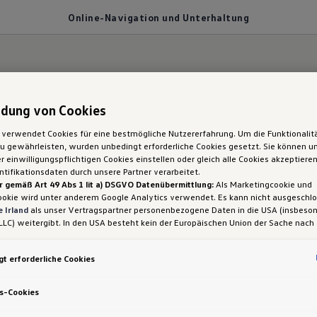
Online-Navigation und Unterhaltung
dung von Cookies
estens informiert.
 verwendet Cookies für eine bestmögliche Nutzererfahrung. Um die Funktionalit
 gewährleisten, wurden unbedingt erforderliche Cookies gesetzt. Sie können un
D.4: Online-Navigati
 einwilligungspflichtigen Cookies einstellen oder gleich alle Cookies akzeptiere
tifikationsdaten durch unsere Partner verarbeitet.
r gemäß Art 49 Abs 1 lit a) DSGVO Datenübermittlung:
Als Marketingcookie und
Unterhaltung
ookie wird unter anderem Google Analytics verwendet. Es kann nicht ausgeschl
 Irland
als unser Vertragspartner personenbezogene Daten in die USA (insbeson
LLC) weitergibt. In den USA besteht kein der Europäischen Union der Sache nach
iges Datenschutzniveau und es fehlt an einem Angemessenheitsbeschluss der E
 Hieraus können sich für Sie Risiken ergeben, weil Sie Ihre Rechte als Betroffen
t erforderliche Cookies
sam durchsetzen können, in den USA keine Datenschutzgrundsätze bestehen, und
ssen werden kann, dass aufgrund aktueller Gesetze US-Sicherheitsbehörden eine
gen können, wobei Eingriffe in Ihre persönlichen Rechte und Freiheiten nicht auf
s-Cookies
 beschränkt sind.
Sollten Sie das Setzen von Cookies für Marketingzwecke od
ookies auch für US-Dienstleister erlauben, dann stimmen Sie damit auch gemäß 