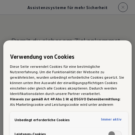
Assistenzsysteme für mehr Sicherheit
Damit du sicher am Ziel ankommst.
Assistenzsysteme
Verwendung von Cookies
für mehr Sicherheit
Diese Seite verwendet Cookies für eine bestmögliche
Nutzererfahrung. Um die Funktionalität der Webseite zu
für den ID.4 im
gewährleisten, wurden unbedingt erforderliche Cookies gesetzt. Sie
können unten Ihre Auswahl der einwilligungspflichtigen Cookies
Überblick
einstellen oder gleich alle Cookies akzeptieren. Dadurch werden
Identifikationsdaten durch unsere Partner verarbeitet.
Hinweis zur gemäß Art 49 Abs 1 lit a) DSGVO Datenübermittlung:
Als Marketingcookie und Leistungscookie wird unter anderem
Google Analytics verwendet. Es kann nicht ausgeschlossen werden,
dass
Google Irland
als unser Vertragspartner personenbezogene
Emergency Assist
Immer aktiv
Unbedingt erforderliche Cookies
Daten in die USA (insbesondere dort an die Google LLC) weitergibt.
In den USA besteht kein der Europäischen Union der Sache nach
Ausstiegswarnung
gleichwertiges Datenschutzniveau und es fehlt an einem
Leistungs-Cookies