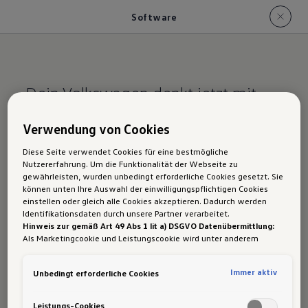
Software
Dein Volkswagen denkt jetzt mit.
Software im ID.4
Verwendung von Cookies
GTX
Diese Seite verwendet Cookies für eine bestmögliche
Nutzererfahrung. Um die Funktionalität der Webseite zu
gewährleisten, wurden unbedingt erforderliche Cookies gesetzt. Sie
können unten Ihre Auswahl der einwilligungspflichtigen Cookies
einstellen oder gleich alle Cookies akzeptieren. Dadurch werden
Im ID.4 GTX kommen
innovative Software,
Identifikationsdaten durch unsere Partner verarbeitet.
Hinweis zur gemäß Art 49 Abs 1 lit a) DSGVO Datenübermittlung:
moderne Assistenzsysteme
und viele
weitere
Als Marketingcookie und Leistungscookie wird unter anderem
Hightech-Features
zum Einsatz, die das Fahren
Google Analytics verwendet. Es kann nicht ausgeschlossen werden,
dass
Google Irland
als unser Vertragspartner personenbezogene
erleichtern, den Komfort erhöhen und die
Immer aktiv
Unbedingt erforderliche Cookies
Daten in die USA (insbesondere dort an die Google LLC) weitergibt.
Sicherheit verbessern können – egal ob während
In den USA besteht kein der Europäischen Union der Sache nach
gleichwertiges Datenschutzniveau und es fehlt an einem
der Fahrt oder im Stand.
Leistungs-Cookies