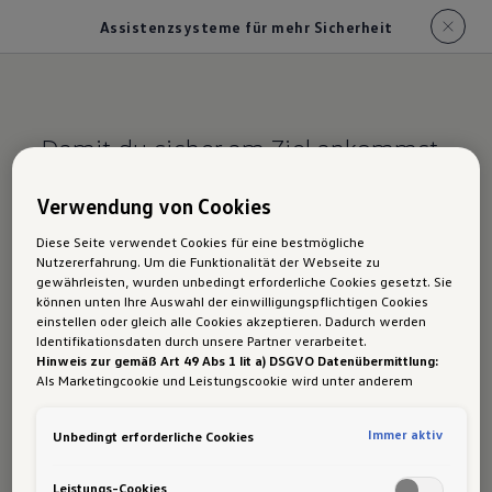
Assistenzsysteme für mehr Sicherheit
Damit du sicher am Ziel ankommst.
Assistenzsysteme
Verwendung von Cookies
für mehr Sicherheit
Diese Seite verwendet Cookies für eine bestmögliche
Nutzererfahrung. Um die Funktionalität der Webseite zu
für den ID.4 GTX im
gewährleisten, wurden unbedingt erforderliche Cookies gesetzt. Sie
können unten Ihre Auswahl der einwilligungspflichtigen Cookies
Überblick
einstellen oder gleich alle Cookies akzeptieren. Dadurch werden
Identifikationsdaten durch unsere Partner verarbeitet.
Hinweis zur gemäß Art 49 Abs 1 lit a) DSGVO Datenübermittlung:
Als Marketingcookie und Leistungscookie wird unter anderem
Google Analytics verwendet. Es kann nicht ausgeschlossen werden,
dass
Google Irland
als unser Vertragspartner personenbezogene
Emergency Assist
Immer aktiv
Unbedingt erforderliche Cookies
Daten in die USA (insbesondere dort an die Google LLC) weitergibt.
In den USA besteht kein der Europäischen Union der Sache nach
Ausstiegswarnung
gleichwertiges Datenschutzniveau und es fehlt an einem
Leistungs-Cookies