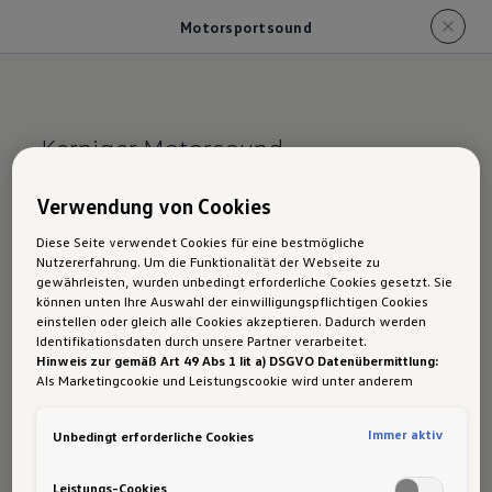
Motorsportsound
Kerniger Motorsound.
Der Golf R:
Verwendung von Cookies
Motorsport­sound
Diese Seite verwendet Cookies für eine bestmögliche
Nutzererfahrung. Um die Funktionalität der Webseite zu
gewährleisten, wurden unbedingt erforderliche Cookies gesetzt. Sie
können unten Ihre Auswahl der einwilligungspflichtigen Cookies
einstellen oder gleich alle Cookies akzeptieren. Dadurch werden
Identifikationsdaten durch unsere Partner verarbeitet.
Hier gibt es was auf die Ohren. Denn bereits ab
Hinweis zur gemäß Art 49 Abs 1 lit a) DSGVO Datenübermittlung:
Als Marketingcookie und Leistungscookie wird unter anderem
2.500 U/min ist außen das rennsporttypische
Google Analytics verwendet. Es kann nicht ausgeschlossen werden,
„Backfire“ zu hören, das beim Übergang in den
dass
Google Irland
als unser Vertragspartner personenbezogene
Immer aktiv
Unbedingt erforderliche Cookies
Daten in die USA (insbesondere dort an die Google LLC) weitergibt.
Schubbetrieb, sprich beim Gaswegnehmen,
In den USA besteht kein der Europäischen Union der Sache nach
entsteht. Ein Sound-Aktuator sorgt außerdem
gleichwertiges Datenschutzniveau und es fehlt an einem
Leistungs-Cookies