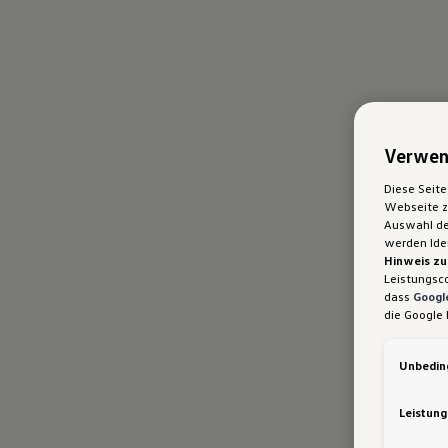
Verwen
Diese Seite
Webseite zu
Auswahl der
werden Iden
Hinweis zu
Leistungsc
dass
Google
die Google 
gleichwert
Kommission.
Unbeding
nicht wirk
ausgeschlo
Daten erlan
Leistung
Notwendige
Leistungsc