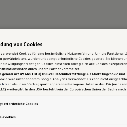
dung von Cookies
 verwendet Cookies für eine bestmögliche Nutzererfahrung. Um die Funktionalit
 gewährleisten, wurden unbedingt erforderliche Cookies gesetzt. Sie können un
 einwilligungspflichtigen Cookies einstellen oder gleich alle Cookies akzeptiere
tifikationsdaten durch unsere Partner verarbeitet.
r gemäß Art 49 Abs 1 lit a) DSGVO Datenübermittlung:
Als Marketingcookie und
ookie wird unter anderem Google Analytics verwendet. Es kann nicht ausgeschl
 Irland
als unser Vertragspartner personenbezogene Daten in die USA (insbeson
LLC) weitergibt. In den USA besteht kein der Europäischen Union der Sache nach
iges Datenschutzniveau und es fehlt an einem Angemessenheitsbeschluss der E
 Hieraus können sich für Sie Risiken ergeben, weil Sie Ihre Rechte als Betroffen
t erforderliche Cookies
sam durchsetzen können, in den USA keine Datenschutzgrundsätze bestehen, und
ssen werden kann, dass aufgrund aktueller Gesetze US-Sicherheitsbehörden eine
gen können, wobei Eingriffe in Ihre persönlichen Rechte und Freiheiten nicht auf
s-Cookies
 beschränkt sind.
Sollten Sie das Setzen von Cookies für Marketingzwecke od
ookies auch für US-Dienstleister erlauben, dann stimmen Sie damit auch gemäß 