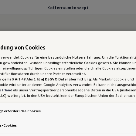
Kofferraumkonzept
dung von Cookies
ehr Möglichkeiten.
 verwendet Cookies für eine bestmögliche Nutzererfahrung. Um die Funktionalit
 gewährleisten, wurden unbedingt erforderliche Cookies gesetzt. Sie können un
Der Golf Variant:
 einwilligungspflichtigen Cookies einstellen oder gleich alle Cookies akzeptiere
tifikationsdaten durch unsere Partner verarbeitet.
r gemäß Art 49 Abs 1 lit a) DSGVO Datenübermittlung:
Als Marketingcookie und
Kofferraumvolumen
ookie wird unter anderem Google Analytics verwendet. Es kann nicht ausgeschl
 Irland
als unser Vertragspartner personenbezogene Daten in die USA (insbeson
LLC) weitergibt. In den USA besteht kein der Europäischen Union der Sache nach
iges Datenschutzniveau und es fehlt an einem Angemessenheitsbeschluss der E
 Hieraus können sich für Sie Risiken ergeben, weil Sie Ihre Rechte als Betroffen
t erforderliche Cookies
sam durchsetzen können, in den USA keine Datenschutzgrundsätze bestehen, und
ssen werden kann, dass aufgrund aktueller Gesetze US-Sicherheitsbehörden eine
gen können, wobei Eingriffe in Ihre persönlichen Rechte und Freiheiten nicht auf
s-Cookies
 beschränkt sind.
Sollten Sie das Setzen von Cookies für Marketingzwecke od
ookies auch für US-Dienstleister erlauben, dann stimmen Sie damit auch gemäß 