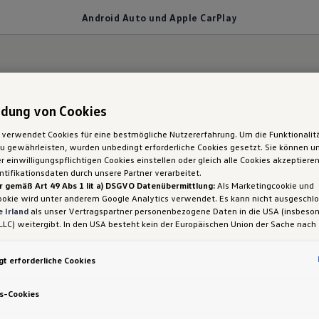
Android Auto und Apple CarPlay
dung von Cookies
phone-Apps.
 verwendet Cookies für eine bestmögliche Nutzererfahrung. Um die Funktionalit
 gewährleisten, wurden unbedingt erforderliche Cookies gesetzt. Sie können un
Golf Variant: Android
 einwilligungspflichtigen Cookies einstellen oder gleich alle Cookies akzeptiere
tifikationsdaten durch unsere Partner verarbeitet.
r gemäß Art 49 Abs 1 lit a) DSGVO Datenübermittlung:
Als Marketingcookie und
und Apple CarPlay
ookie wird unter anderem Google Analytics verwendet. Es kann nicht ausgeschl
 Irland
als unser Vertragspartner personenbezogene Daten in die USA (insbeson
LLC) weitergibt. In den USA besteht kein der Europäischen Union der Sache nach
iges Datenschutzniveau und es fehlt an einem Angemessenheitsbeschluss der E
 Hieraus können sich für Sie Risiken ergeben, weil Sie Ihre Rechte als Betroffen
t erforderliche Cookies
sam durchsetzen können, in den USA keine Datenschutzgrundsätze bestehen, und
ssen werden kann, dass aufgrund aktueller Gesetze US-Sicherheitsbehörden eine
gen können, wobei Eingriffe in Ihre persönlichen Rechte und Freiheiten nicht auf
s-Cookies
 beschränkt sind.
Sollten Sie das Setzen von Cookies für Marketingzwecke od
ookies auch für US-Dienstleister erlauben, dann stimmen Sie damit auch gemäß 